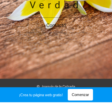
Verdad
Contacto
© Joaquín de la Calzada
Creado con
Webnode
Comenzar
¡Crea tu página web gratis!