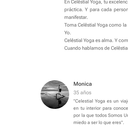
En Celêstial Yoga, tu excelenc
práctica. Y para cada person
manifestar.
Toma Celêstial Yoga como la a
Yo.
Celêstial Yoga es alma. Y como
Cuando hablamos de Celêstial
Monica
35 años
"Celestial Yoga es un via
en tu interior para conoce
por la que todos Somos Un
miedo a ser lo que eres".