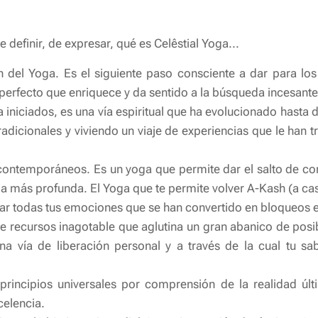
 definir, de expresar, qué es Celêstial Yoga...
ón del Yoga. Es el siguiente paso consciente a dar para lo
 perfecto que enriquece y da sentido a la búsqueda incesante
a iniciados, es una vía espiritual que ha evolucionado hasta 
adicionales y viviendo un viaje de experiencias que le han t
contemporáneos. Es un yoga que permite dar el salto de con
a más profunda. El Yoga que te permite volver A-Kash (a cas
erar todas tus emociones que se han convertido en bloqueos e
de recursos inagotable que aglutina un gran abanico de posi
a vía de liberación personal y a través de la cual tu sab
s principios universales por comprensión de la realidad 
celencia.